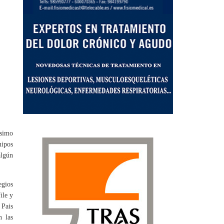
ésimo
uipos
algún
egios
ile y
 Pais
n las