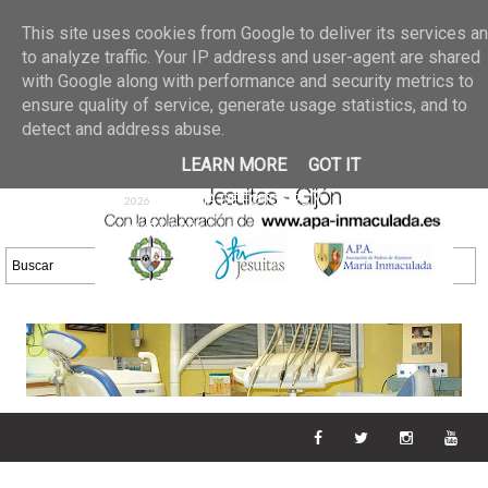
Últimas noticias
GALERIA DE FOTOS
02 jun 2026
This site uses cookies from Google to deliver its services a
30/05/2026
GALERIA
to analyze traffic. Your IP address and user-agent are shared
25 may 2026
with Google along with performance and security metrics to
DE FOTOS 23/05/2026
20 may
ensure quality of service, generate usage statistics, and to
GALERIA DE FOTOS
2026
detect and address abuse.
16/05/2026
GALERIA
11 may 2026
LEARN MORE
GOT IT
DE FOTOS 09/05/2026
28 abr
GALERIA DE FOTOS 25 Y
2026
26/04/2026