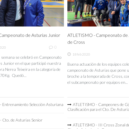
ampeonato de Asturias Junior
ATLETISMO - Campeonato de A
de Cross
0
2020
18 feb 2020
de semana se celebró en Campeonato
s Junior en el que participó nuestra
Buena actuación de los equipos coleg
a Nerea Teixeira en la categoría de
campeonato de Asturias que pone 
70Kg. Quedó...
broche a la temporada de Cross, co
el subcampeonato por equipos en...
 Entrenamiento Selección Asturiana
ATLETISMO - Campeones de Gi
Clasificación para el Cto. De Asturi
 Cto. de Asturias Senior
ATLETISMO - III Cross Zonal de