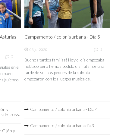
sturias
Campamento / colonia urbana - Día 5
0
03 jul 2020
0
Buenos tardes familias! Hoy el día empezaba
nublado pero hemos podido disfrutar de una
iales en el
tarde de sol.Los peques de la colonia
un buen
empezaron con los juegos musicales...
nsiguiendo
jón y
Campamento / colonia urbana - Día 4
as de cross.
Campamento / colonia urbana día 3
 Gijón y