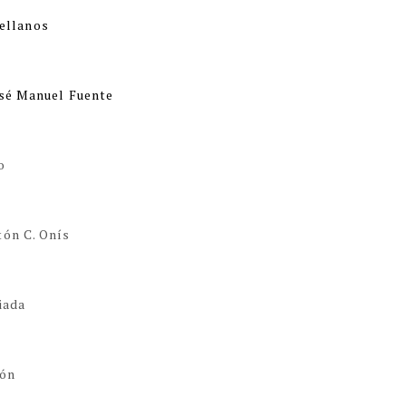
vellanos
José Manuel Fuente
io
tón C. Onís
iada
ión