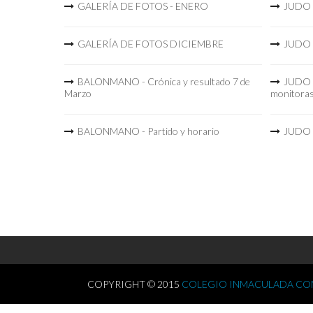
GALERÍA DE FOTOS - ENERO
JUDO -
GALERÍA DE FOTOS DICIEMBRE
JUDO -
BALONMANO - Crónica y resultado 7 de
JUDO -
Marzo
monitora
BALONMANO - Partido y horario
JUDO -
COPYRIGHT © 2015
COLEGIO INMACULADA CON