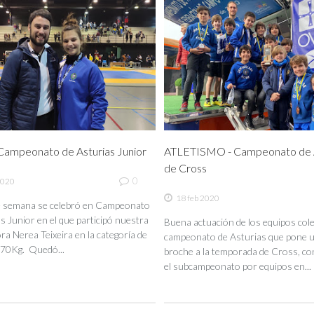
ampeonato de Asturias Junior
ATLETISMO - Campeonato de A
de Cross
0
2020
18 feb 2020
de semana se celebró en Campeonato
s Junior en el que participó nuestra
Buena actuación de los equipos coleg
a Nerea Teixeira en la categoría de
campeonato de Asturias que pone 
70Kg. Quedó...
broche a la temporada de Cross, co
el subcampeonato por equipos en...