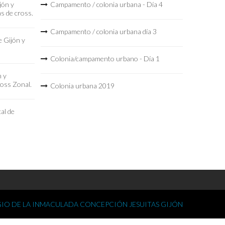
jón y
Campamento / colonia urbana - Día 4
as de cross.
Campamento / colonia urbana día 3
 Gijón y
Colonia/campamento urbano - Día 1
n y
ross Zonal.
Colonia urbana 2019
al de
IO DE LA INMACULADA CONCEPCIÓN JESUITAS GIJÓN