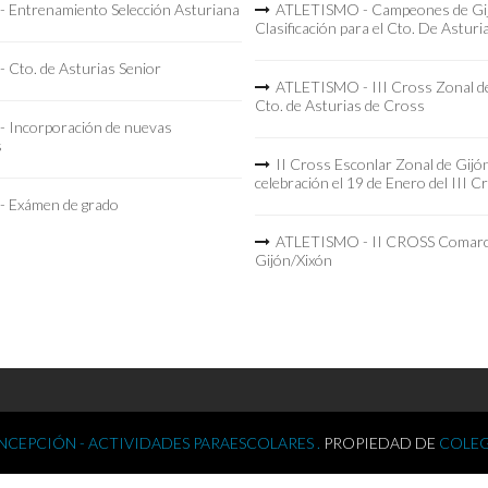
 Entrenamiento Selección Asturiana
ATLETISMO - Campeones de Gi
Clasificación para el Cto. De Asturi
 Cto. de Asturias Senior
ATLETISMO - III Cross Zonal de
Cto. de Asturias de Cross
 Incorporación de nuevas
s
II Cross Esconlar Zonal de Gijó
celebración el 19 de Enero del III C
 Exámen de grado
ATLETISMO - II CROSS Comarc
Gijón/Xixón
CEPCIÓN - ACTIVIDADES PARAESCOLARES .
PROPIEDAD DE
COLEG