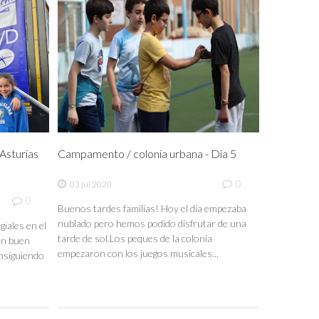
sturias
Campamento / colonia urbana - Día 5
0
03 jul 2020
0
Buenos tardes familias! Hoy el día empezaba
nublado pero hemos podido disfrutar de una
iales en el
tarde de sol.Los peques de la colonia
un buen
empezaron con los juegos musicales...
nsiguiendo