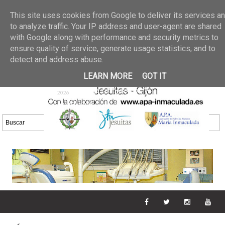
Últimas noticias
GALERIA DE FOTOS
02 jun 2026
This site uses cookies from Google to deliver its services a
30/05/2026
GALERIA
to analyze traffic. Your IP address and user-agent are shared
25 may 2026
with Google along with performance and security metrics to
DE FOTOS 23/05/2026
20 may
ensure quality of service, generate usage statistics, and to
GALERIA DE FOTOS
2026
detect and address abuse.
16/05/2026
GALERIA
11 may 2026
LEARN MORE
GOT IT
DE FOTOS 09/05/2026
28 abr
GALERIA DE FOTOS 25 Y
2026
26/04/2026