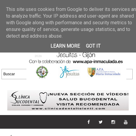
Últimas noticias
GALERIA DE FOTOS
02 jun 2026
This site uses cookies from Google to deliver its services a
30/05/2026
GALERIA
to analyze traffic. Your IP address and user-agent are shared
25 may 2026
with Google along with performance and security metrics to
DE FOTOS 23/05/2026
20 may
ensure quality of service, generate usage statistics, and to
GALERIA DE FOTOS
2026
detect and address abuse.
16/05/2026
GALERIA
11 may 2026
LEARN MORE
GOT IT
DE FOTOS 09/05/2026
28 abr
GALERIA DE FOTOS 25 Y
2026
26/04/2026