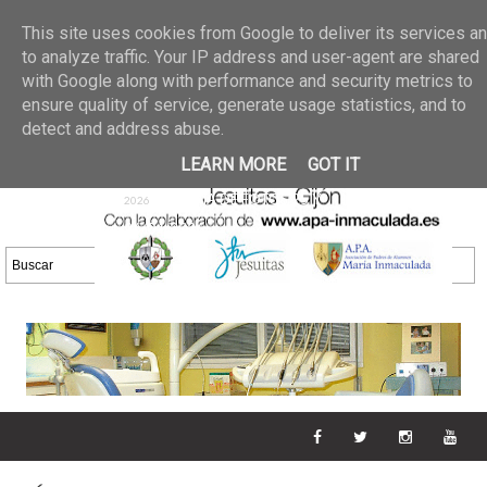
Últimas noticias
GALERIA DE FOTOS
02 jun 2026
This site uses cookies from Google to deliver its services a
30/05/2026
GALERIA
to analyze traffic. Your IP address and user-agent are shared
25 may 2026
with Google along with performance and security metrics to
DE FOTOS 23/05/2026
20 may
ensure quality of service, generate usage statistics, and to
GALERIA DE FOTOS
2026
detect and address abuse.
16/05/2026
GALERIA
11 may 2026
LEARN MORE
GOT IT
DE FOTOS 09/05/2026
28 abr
GALERIA DE FOTOS 25 Y
2026
26/04/2026