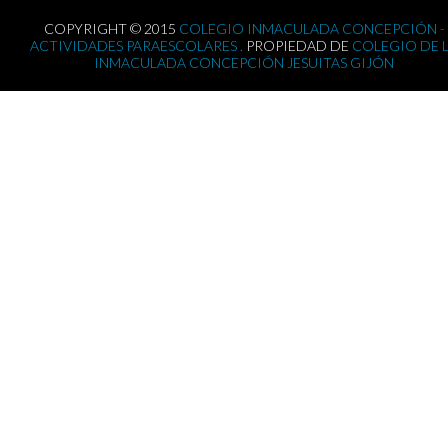
COPYRIGHT © 2015
COLEGIO INMACULADA CONCEPCIÓN -
ACTIVIDADES PARAESCOLARES .
PROPIEDAD DE
COLEGIO DE 
INMACULADA CONCEPCIÓN JESUITAS GIJÓN