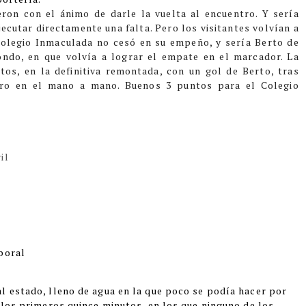
eron con el ánimo de darle la vuelta al encuentro. Y sería
jecutar directamente una falta. Pero los visitantes volvían a
Colegio Inmaculada no cesó en su empeño, y sería Berto de
ondo, en que volvía a lograr el empate en el marcador. La
utos, en la definitiva remontada, con un gol de Berto, tras
ero en el mano a mano. Buenos 3 puntos para el Colegio
il
boral
l estado, lleno de agua en la que poco se podía hacer por
 los primeros quince minutos, en los que ninguno de los