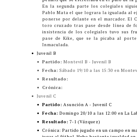
En la segunda parte los colegiales sigui
Pablo Mata el que lograra la igualada al e
ponerse por delante en el marcador. El 
toro cruzado tras pase desde línea de f
insistencia de los colegiales tuvo sus fr
pase de Kike, que se la picaba al port
Inmaculada.
Juvenil B
Partido:
Montevil B - Juvenil B
Fecha:
Sábado 19/10 a las 15:30 en Montev
Resultado:
Crónica:
Juvenil C
Partido:
Asunción A - Juvenil C
Fecha:
Domingo 20/10 a las 12:00 en La La
Resultado:
7-1 (Vázquez)
Cróni
ca:
Partido jugado en un campo en ma
jugar al fútbol. Hubo bastante igualdad en