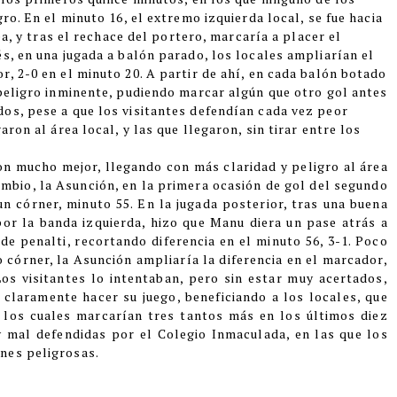
ro. En el minuto 16, el extremo izquierda local, se fue hacia
ea, y tras el rechace del portero, marcaría a placer el
s, en una jugada a balón parado, los locales ampliarían el
, 2-0 en el minuto 20. A partir de ahí, en cada balón botado
 peligro inminente, pudiendo marcar algún que otro gol antes
os, pese a que los visitantes defendían cada vez peor
ron al área local, y las que llegaron, sin tirar entre los
ron mucho mejor, llegando con más claridad y peligro al área
cambio, la Asunción, en la primera ocasión de gol del segundo
un córner, minuto 55. En la jugada posterior, tras una buena
or la banda izquierda, hizo que Manu diera un pase atrás a
e penalti, recortando diferencia en el minuto 56, 3-1. Poco
o córner, la Asunción ampliaría la diferencia en el marcador,
Los visitantes lo intentaban, pero sin estar muy acertados,
claramente hacer su juego, beneficiando a los locales, que
 los cuales marcarían tres tantos más en los últimos diez
 mal defendidas por el Colegio Inmaculada, en las que los
nes peligrosas.