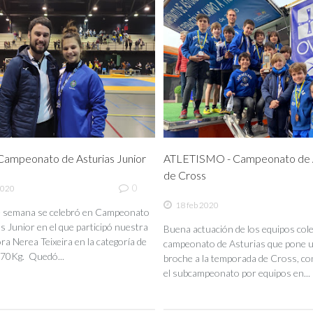
ampeonato de Asturias Junior
ATLETISMO - Campeonato de A
de Cross
0
2020
18 feb 2020
de semana se celebró en Campeonato
s Junior en el que participó nuestra
Buena actuación de los equipos coleg
a Nerea Teixeira en la categoría de
campeonato de Asturias que pone 
70Kg. Quedó...
broche a la temporada de Cross, co
el subcampeonato por equipos en...