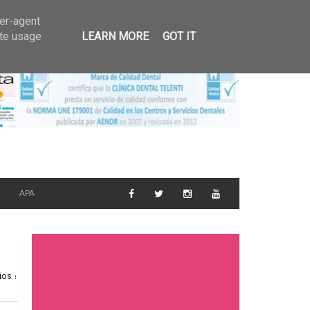
GALERIA DE FOTOS
ser-agent
6
ate usage
LEARN MORE
GOT IT
APA
os :