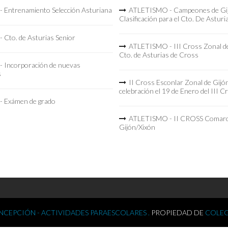
 Entrenamiento Selección Asturiana
ATLETISMO - Campeones de Gi
Clasificación para el Cto. De Asturi
 Cto. de Asturias Senior
ATLETISMO - III Cross Zonal de
Cto. de Asturias de Cross
 Incorporación de nuevas
s
II Cross Esconlar Zonal de Gijó
celebración el 19 de Enero del III C
 Exámen de grado
ATLETISMO - II CROSS Comarc
Gijón/Xixón
CEPCIÓN - ACTIVIDADES PARAESCOLARES .
PROPIEDAD DE
COLEG