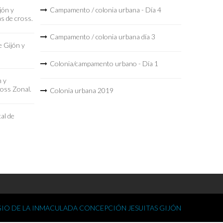
jón y
Campamento / colonia urbana - Día 4
as de cross.
Campamento / colonia urbana día 3
 Gijón y
Colonia/campamento urbano - Día 1
n y
ross Zonal.
Colonia urbana 2019
al de
IO DE LA INMACULADA CONCEPCIÓN JESUITAS GIJÓN