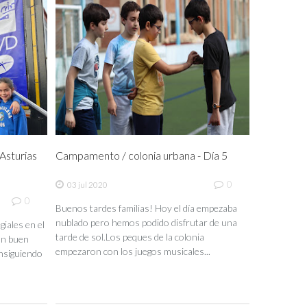
sturias
Campamento / colonia urbana - Día 5
0
03 jul 2020
0
Buenos tardes familias! Hoy el día empezaba
nublado pero hemos podido disfrutar de una
iales en el
tarde de sol.Los peques de la colonia
un buen
empezaron con los juegos musicales...
nsiguiendo