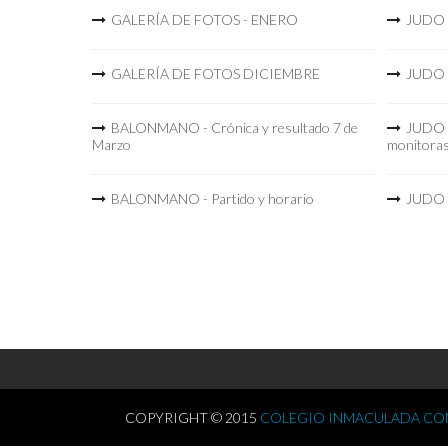
GALERÍA DE FOTOS - ENERO
JUDO -
GALERÍA DE FOTOS DICIEMBRE
JUDO -
BALONMANO - Crónica y resultado 7 de
JUDO -
Marzo
monitora
BALONMANO - Partido y horario
JUDO -
COPYRIGHT © 2015
COLEGIO INMACULADA CON