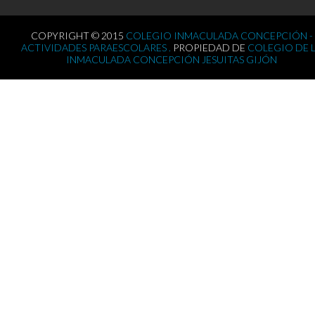
COPYRIGHT © 2015
COLEGIO INMACULADA CONCEPCIÓN -
ACTIVIDADES PARAESCOLARES .
PROPIEDAD DE
COLEGIO DE 
INMACULADA CONCEPCIÓN JESUITAS GIJÓN