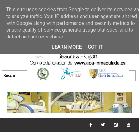
Últimas noticias
GALERIA DE FOTOS
02 jun 2026
This site uses cookies from Google to deliver its services a
30/05/2026
GALERIA
to analyze traffic. Your IP address and user-agent are shared
25 may 2026
with Google along with performance and security metrics to
DE FOTOS 23/05/2026
20 may
ensure quality of service, generate usage statistics, and to
GALERIA DE FOTOS
2026
detect and address abuse.
16/05/2026
GALERIA
11 may 2026
LEARN MORE
GOT IT
DE FOTOS 09/05/2026
28 abr
GALERIA DE FOTOS 25 Y
2026
26/04/2026