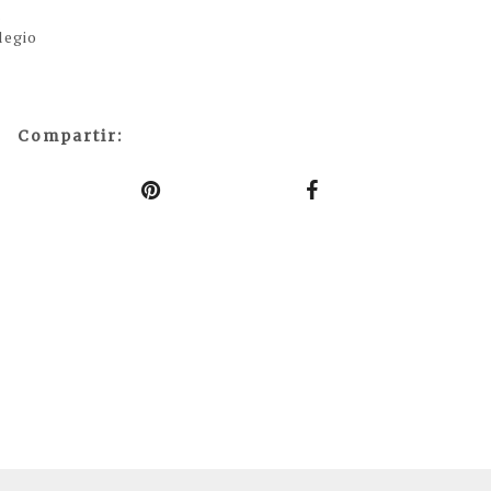
a
legio
Compartir: