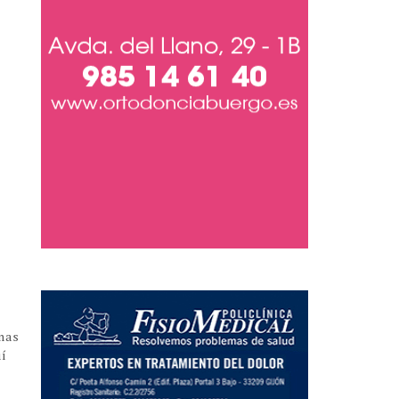
nas
uí