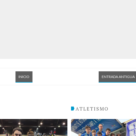
INICIO
ENTRADA ANTIGUA
O
ATLETISMO