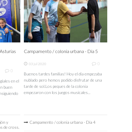
sturias
Campamento / colonia urbana - Día 5
0
03 jul 2020
0
Buenos tardes familias! Hoy el día empezaba
nublado pero hemos podido disfrutar de una
iales en el
tarde de sol.Los peques de la colonia
un buen
empezaron con los juegos musicales...
nsiguiendo
jón y
Campamento / colonia urbana - Día 4
as de cross.