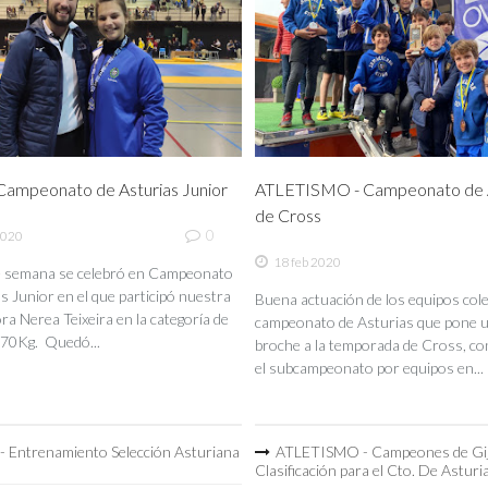
ampeonato de Asturias Junior
ATLETISMO - Campeonato de A
de Cross
0
2020
18 feb 2020
de semana se celebró en Campeonato
s Junior en el que participó nuestra
Buena actuación de los equipos coleg
a Nerea Teixeira en la categoría de
campeonato de Asturias que pone 
70Kg. Quedó...
broche a la temporada de Cross, co
el subcampeonato por equipos en...
 Entrenamiento Selección Asturiana
ATLETISMO - Campeones de Gi
Clasificación para el Cto. De Asturi