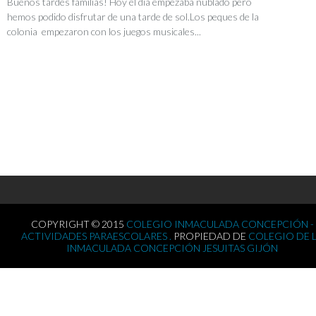
Buenos tardes familias! Hoy el día empezaba nublado pero
hemos podido disfrutar de una tarde de sol.Los peques de la
colonia empezaron con los juegos musicales...
COPYRIGHT © 2015
COLEGIO INMACULADA CONCEPCIÓN -
ACTIVIDADES PARAESCOLARES .
PROPIEDAD DE
COLEGIO DE 
INMACULADA CONCEPCIÓN JESUITAS GIJÓN