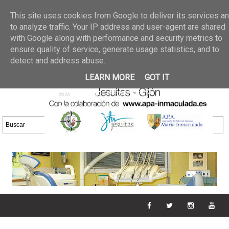
Últimas noticias
GALERIA DE FOTOS
02 jun 2026
This site uses cookies from Google to deliver its services a
30/05/2026
GALERIA
to analyze traffic. Your IP address and user-agent are shared
25 may 2026
with Google along with performance and security metrics to
DE FOTOS 23/05/2026
20 may
ensure quality of service, generate usage statistics, and to
GALERIA DE FOTOS
2026
detect and address abuse.
16/05/2026
GALERIA
11 may 2026
LEARN MORE
GOT IT
DE FOTOS 09/05/2026
28 abr
GALERIA DE FOTOS 25 Y
2026
26/04/2026