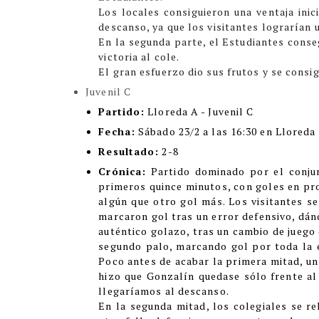
Los locales consiguieron una ventaja inic
descanso, ya que los visitantes lograrían 
En la segunda parte, el Estudiantes conseg
victoria al cole.
El gran esfuerzo dio sus frutos y se consig
Juvenil C
Partido:
Lloreda A - Juvenil C
Fecha:
Sábado 23/2 a las 16:30 en Lloreda
Resultado:
2-8
Crónica:
Partido dominado por el conjun
primeros quince minutos, con goles en pro
algún que otro gol más. Los visitantes se
marcaron gol tras un error defensivo, dán
auténtico golazo, tras un cambio de juego
segundo palo, marcando gol por toda la e
Poco antes de acabar la primera mitad, un
hizo que Gonzalín quedase sólo frente al 
llegaríamos al descanso.
En la segunda mitad, los colegiales se re