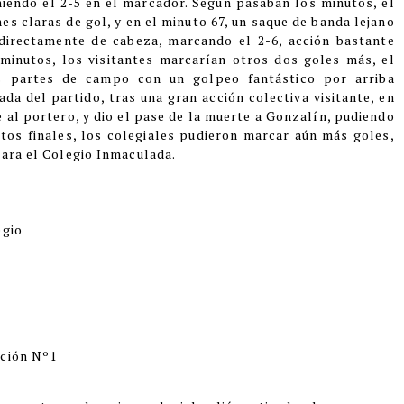
niendo el 2-5 en el marcador. Según pasaban los minutos, el
s claras de gol, y en el minuto 67, un saque de banda lejano
directamente de cabeza, marcando el 2-6, acción bastante
 minutos, los visitantes marcarían otros dos goles más, el
s partes de campo con un golpeo fantástico por arriba
ada del partido, tras una gran acción colectiva visitante, en
 al portero, y dio el pase de la muerte a Gonzalín, pudiendo
tos finales, los colegiales pudieron marcar aún más goles,
para el Colegio Inmaculada.
egio
ación Nº1