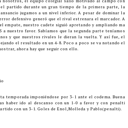
a nosotros, el equipo colegial salió motivado al campo con
l partido durante un gran tiempo de la primera parte, la
cansancio jugamos a un nivel inferior. A pesar de dominar la
error defensivo generó que el rival estrenara el marcador. A
el empate, nuestro cadete siguió apretando y ampliando ma
-5 a nuestro favor. Sabíamos que la segunda parte teníamos
nos y que nuestros rivales le dieran la vuelta. Y así fue, el
dejando el resultado en un 4-8. Poco a poco se va notando el
strar, ahora hay que seguir con ello.
io
esta temporada imponiéndose por 3-1 ante el codema. Buena
as haber ido al descanso con un 1-0 a favor y con penalti
artido con un 3-1. Goles de Enol,Molleda y Pablo(penalti).