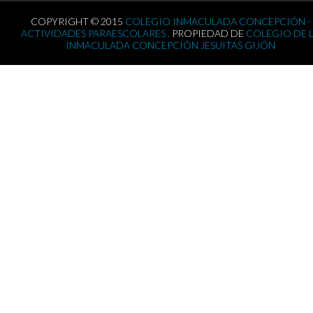
COPYRIGHT © 2015
COLEGIO INMACULADA CONCEPCIÓN -
ACTIVIDADES PARAESCOLARES .
PROPIEDAD DE
COLEGIO DE 
INMACULADA CONCEPCIÓN JESUITAS GIJÓN