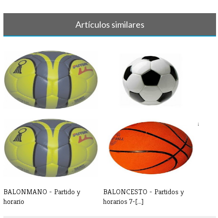
Artículos similares
BALONMANO - Crónica y
FÚTBOL - Crónicas y resultados
resultado 7 d[...]
8-9 [...]
BALONMANO - Partido y
BALONCESTO - Partidos y
horario
horarios 7-[...]