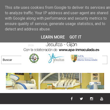
Últimas noticias
GALERIA DE FOTOS
02 jun 2026
This site uses cookies from Google to deliver its services a
30/05/2026
GALERIA
to analyze traffic. Your IP address and user-agent are shared
25 may 2026
with Google along with performance and security metrics to
DE FOTOS 23/05/2026
20 may
ensure quality of service, generate usage statistics, and to
GALERIA DE FOTOS
2026
detect and address abuse.
16/05/2026
GALERIA
11 may 2026
LEARN MORE
GOT IT
DE FOTOS 09/05/2026
28 abr
GALERIA DE FOTOS 25 Y
2026
26/04/2026