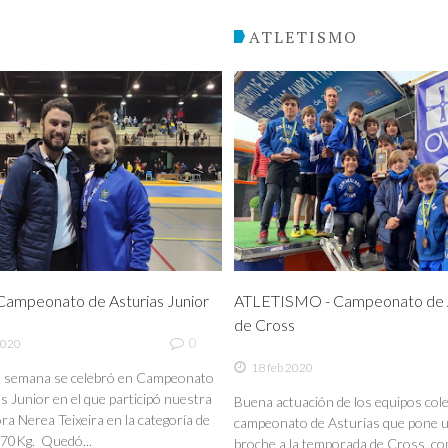
O
ATLETISMO
ampeonato de Asturias Junior
ATLETISMO - Campeonato de A
de Cross
0
2020
18 feb 2020
de semana se celebró en Campeonato
s Junior en el que participó nuestra
Buena actuación de los equipos coleg
a Nerea Teixeira en la categoría de
campeonato de Asturias que pone 
70Kg. Quedó...
broche a la temporada de Cross, co