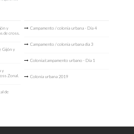
jón y
Campamento / colonia urbana - Día 4
as de cross.
Campamento / colonia urbana día 3
 Gijón y
Colonia/campamento urbano - Día 1
n y
ross Zonal.
Colonia urbana 2019
al de