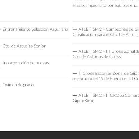
el subcampeonato por equipos en...
 Entrenamiento Selección Asturiana
ATLETISMO - Campeones de Gi
Clasificación para el Cto. De Asturi
 Cto. de Asturias Senior
ATLETISMO - III Cross Zonal de
Cto. de Asturias de Cross
 Incorporación de nuevas
s
II Cross Esconlar Zonal de Gijó
celebración el 19 de Enero del III C
 Exámen de grado
ATLETISMO - II CROSS Comarc
Gijón/Xixón