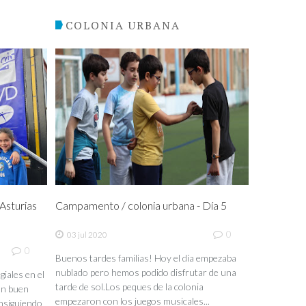
COLONIA URBANA
sturias
Campamento / colonia urbana - Día 5
0
03 jul 2020
0
Buenos tardes familias! Hoy el día empezaba
nublado pero hemos podido disfrutar de una
iales en el
tarde de sol.Los peques de la colonia
un buen
empezaron con los juegos musicales...
nsiguiendo