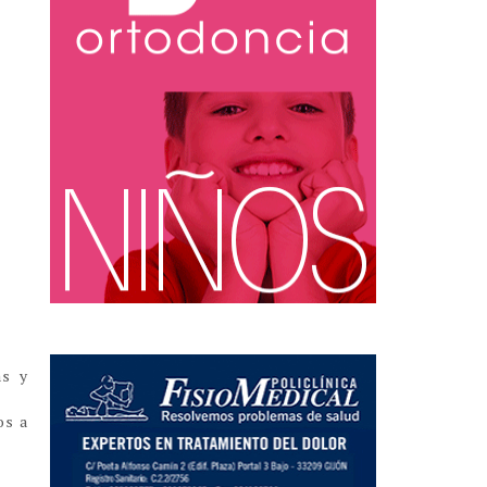
as y
os a