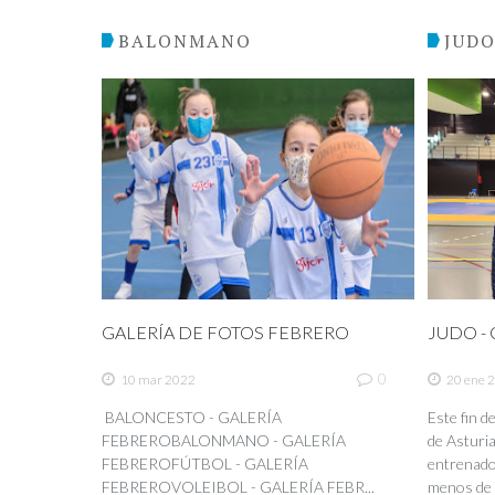
BALONMANO
JUD
GALERÍA DE FOTOS FEBRERO
JUDO - C
0
10 mar 2022
20 ene 
BALONCESTO - GALERÍA
Este fin 
FEBREROBALONMANO - GALERÍA
de Asturia
FEBREROFÚTBOL - GALERÍA
entrenador
FEBREROVOLEIBOL - GALERÍA FEBR...
menos de 