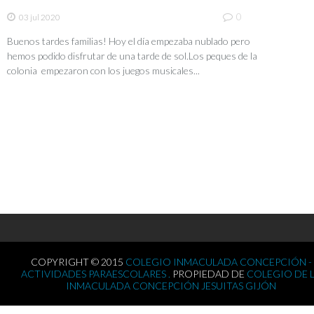
0
03 jul 2020
Buenos tardes familias! Hoy el día empezaba nublado pero
hemos podido disfrutar de una tarde de sol.Los peques de la
colonia empezaron con los juegos musicales...
COPYRIGHT © 2015
COLEGIO INMACULADA CONCEPCIÓN -
ACTIVIDADES PARAESCOLARES .
PROPIEDAD DE
COLEGIO DE 
INMACULADA CONCEPCIÓN JESUITAS GIJÓN