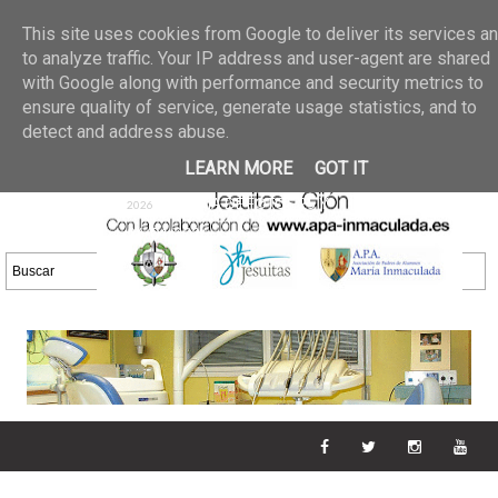
Últimas noticias
GALERIA DE FOTOS
02 jun 2026
This site uses cookies from Google to deliver its services a
30/05/2026
GALERIA
to analyze traffic. Your IP address and user-agent are shared
25 may 2026
with Google along with performance and security metrics to
DE FOTOS 23/05/2026
20 may
ensure quality of service, generate usage statistics, and to
GALERIA DE FOTOS
2026
detect and address abuse.
16/05/2026
GALERIA
11 may 2026
LEARN MORE
GOT IT
DE FOTOS 09/05/2026
28 abr
GALERIA DE FOTOS 25 Y
2026
26/04/2026