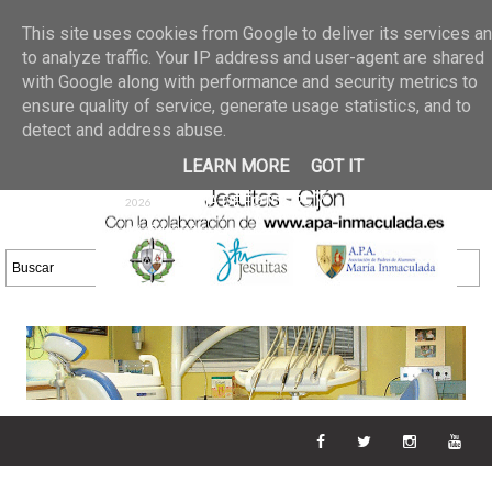
Últimas noticias
GALERIA DE FOTOS
02 jun 2026
This site uses cookies from Google to deliver its services a
30/05/2026
GALERIA
to analyze traffic. Your IP address and user-agent are shared
25 may 2026
with Google along with performance and security metrics to
DE FOTOS 23/05/2026
20 may
ensure quality of service, generate usage statistics, and to
GALERIA DE FOTOS
2026
detect and address abuse.
16/05/2026
GALERIA
11 may 2026
LEARN MORE
GOT IT
DE FOTOS 09/05/2026
28 abr
GALERIA DE FOTOS 25 Y
2026
26/04/2026