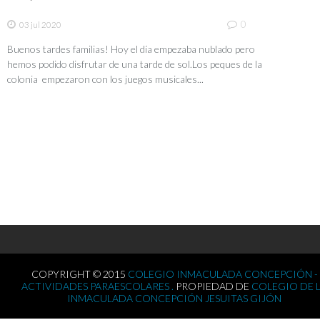
0
03 jul 2020
Buenos tardes familias! Hoy el día empezaba nublado pero
hemos podido disfrutar de una tarde de sol.Los peques de la
colonia empezaron con los juegos musicales...
COPYRIGHT © 2015
COLEGIO INMACULADA CONCEPCIÓN -
ACTIVIDADES PARAESCOLARES .
PROPIEDAD DE
COLEGIO DE 
INMACULADA CONCEPCIÓN JESUITAS GIJÓN