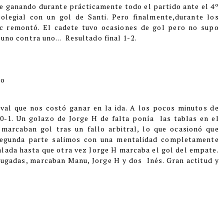
ue ganando durante prácticamente todo el partido ante el 4º
olegial con un gol de Santi. Pero finalmente,durante los
ic remontó. El cadete tuvo ocasiones de gol pero no supo
 uno contra uno... Resultado final 1-2.
io
ival que nos costó ganar en la ida. A los pocos minutos de
0-1. Un golazo de Jorge H de falta ponía las tablas en el
arcaban gol tras un fallo arbitral, lo que ocasionó que
segunda parte salimos con una mentalidad completamente
ualada hasta que otra vez Jorge H marcaba el gol del empate.
jugadas, marcaban Manu, Jorge H y dos Inés. Gran actitud y