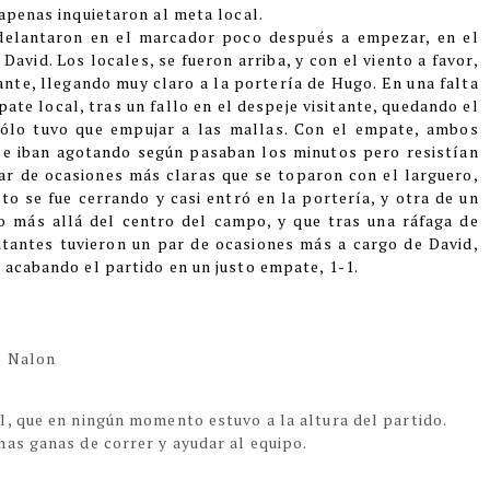
apenas inquietaron al meta local.
adelantaron en el marcador poco después a empezar, en el
avid. Los locales, se fueron arriba, y con el viento a favor,
nte, llegando muy claro a la portería de Hugo. En una falta
ate local, tras un fallo en el despeje visitante, quedando el
sólo tuvo que empujar a las mallas. Con el empate, ambos
se iban agotando según pasaban los minutos pero resistían
par de ocasiones más claras que se toparon con el larguero,
to se fue cerrando y casi entró en la portería, y otra de un
o más allá del centro del campo, y que tras una ráfaga de
isitantes tuvieron un par de ocasiones más a cargo de David,
 acabando el partido en un justo empate, 1-1.
o Nalon
l, que en ningún momento estuvo a la altura del partido.
has ganas de correr y ayudar al equipo.