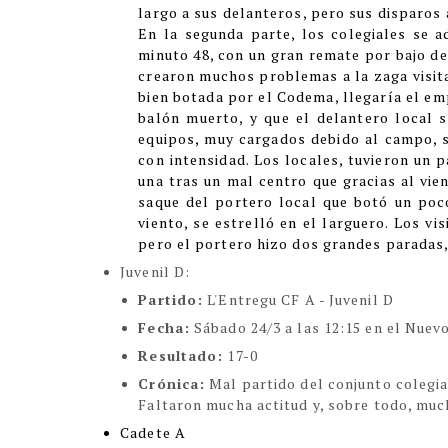
largo a sus delanteros, pero sus disparos 
En la segunda parte, los colegiales se 
minuto 48, con un gran remate por bajo de D
crearon muchos problemas a la zaga visita
bien botada por el Codema, llegaría el emp
balón muerto, y que el delantero local 
equipos, muy cargados debido al campo, 
con intensidad. Los locales, tuvieron un 
una tras un mal centro que gracias al vien
saque del portero local que botó un poc
viento, se estrelló en el larguero. Los v
pero el portero hizo dos grandes paradas,
Juvenil D:
Partido:
L'Entregu CF A - Juvenil D
Fecha:
Sábado 24/3 a las 12:15 en el Nuev
Resultado:
17-0
Crónica:
Mal partido del conjunto colegia
Faltaron mucha actitud y, sobre todo, muc
Cadete A