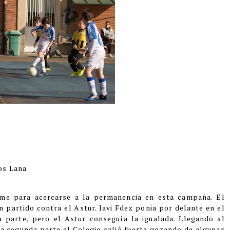
os Lana
rme para acercarse a la permanencia en esta campaña. El
n partido contra el Astur. Javi Fdez ponia por delante en el
 parte, pero el Astur conseguía la igualada. Llegando al
a segunda parte el Colegio salió fuerte gozando de algunas