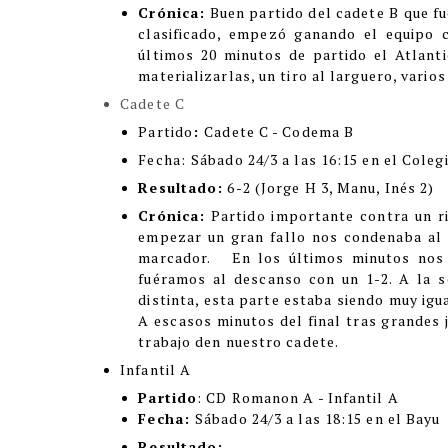
Crónica:
Buen partido del cadete B que f
clasificado, empezó ganando el equipo c
últimos 20 minutos de partido el Atlant
materializarlas, un tiro al larguero, varios
Cadete C
Partido
:
Cadete C - Codema B
Fecha:
Sábado 24/3 a las 16:15 en el Coleg
Resultado:
6-2 (Jorge H 3, Manu, Inés 2)
Crónica:
Partido importante contra un r
empezar un gran fallo nos condenaba al 
marcador. En los últimos minutos nos m
fuéramos al descanso con un 1-2. A la 
distinta, esta parte estaba siendo muy ig
A escasos minutos del final tras grandes 
trabajo den nuestro cadete.
Infantil A
Partido
: CD Romanon A - Infantil A
Fecha:
Sábado 24/3 a las 18:15 en el Bayu
Resultado: