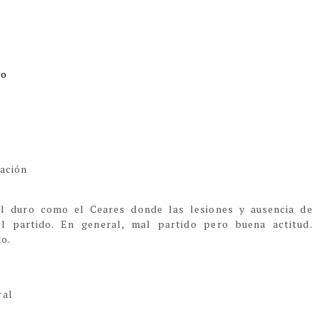
io
ración
val duro como el Ceares donde las lesiones y ausencia de
l partido. En general, mal partido pero buena actitud.
do.
ral