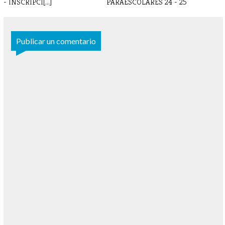
- INSCRIPCI[...]
PARAESCOLARES 24 - 25
Publicar un comentario