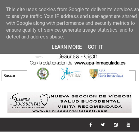
Últimas noticias
GALERIA DE FOTOS
02 jun 2026
This site uses cookies from Google to deliver its services a
30/05/2026
GALERIA
to analyze traffic. Your IP address and user-agent are shared
25 may 2026
with Google along with performance and security metrics to
DE FOTOS 23/05/2026
20 may
ensure quality of service, generate usage statistics, and to
GALERIA DE FOTOS
2026
detect and address abuse.
16/05/2026
GALERIA
11 may 2026
LEARN MORE
GOT IT
DE FOTOS 09/05/2026
28 abr
GALERIA DE FOTOS 25 Y
2026
26/04/2026