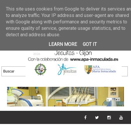
Últimas noticias
GALERIA DE FOTOS
02 jun 2026
This site uses cookies from Google to deliver its services a
30/05/2026
GALERIA
to analyze traffic. Your IP address and user-agent are shared
25 may 2026
with Google along with performance and security metrics to
DE FOTOS 23/05/2026
20 may
ensure quality of service, generate usage statistics, and to
GALERIA DE FOTOS
2026
detect and address abuse.
16/05/2026
GALERIA
11 may 2026
LEARN MORE
GOT IT
DE FOTOS 09/05/2026
28 abr
GALERIA DE FOTOS 25 Y
2026
26/04/2026