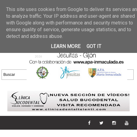
Últimas noticias
GALERIA DE FOTOS
02 jun 2026
This site uses cookies from Google to deliver its services a
30/05/2026
GALERIA
to analyze traffic. Your IP address and user-agent are shared
25 may 2026
with Google along with performance and security metrics to
DE FOTOS 23/05/2026
20 may
ensure quality of service, generate usage statistics, and to
GALERIA DE FOTOS
2026
detect and address abuse.
16/05/2026
GALERIA
11 may 2026
LEARN MORE
GOT IT
DE FOTOS 09/05/2026
28 abr
GALERIA DE FOTOS 25 Y
2026
26/04/2026