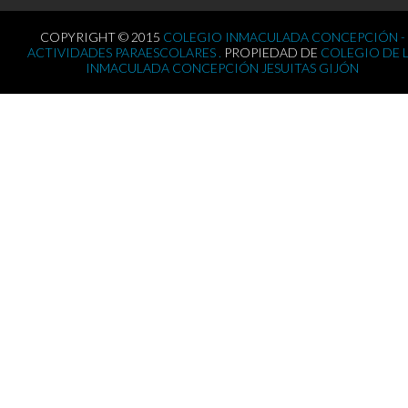
COPYRIGHT © 2015
COLEGIO INMACULADA CONCEPCIÓN -
ACTIVIDADES PARAESCOLARES .
PROPIEDAD DE
COLEGIO DE 
INMACULADA CONCEPCIÓN JESUITAS GIJÓN