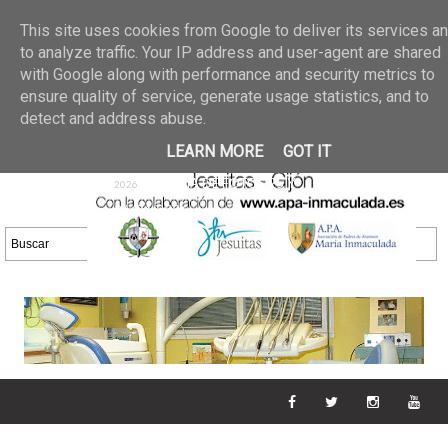
Últimas noticias
GALERIA DE FOTOS
02 jun 2026
This site uses cookies from Google to deliver its services a
30/05/2026
GALERIA
to analyze traffic. Your IP address and user-agent are shared
25 may 2026
with Google along with performance and security metrics to
DE FOTOS 23/05/2026
20 may
ensure quality of service, generate usage statistics, and to
GALERIA DE FOTOS
2026
detect and address abuse.
16/05/2026
GALERIA
11 may 2026
LEARN MORE
GOT IT
DE FOTOS 09/05/2026
28 abr
GALERIA DE FOTOS 25 Y
2026
26/04/2026