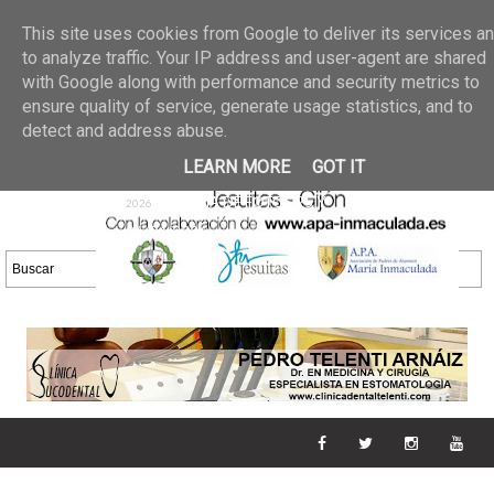
Últimas noticias
GALERIA DE FOTOS
02 jun 2026
This site uses cookies from Google to deliver its services a
30/05/2026
GALERIA
to analyze traffic. Your IP address and user-agent are shared
25 may 2026
with Google along with performance and security metrics to
DE FOTOS 23/05/2026
20 may
ensure quality of service, generate usage statistics, and to
GALERIA DE FOTOS
2026
detect and address abuse.
16/05/2026
GALERIA
11 may 2026
LEARN MORE
GOT IT
DE FOTOS 09/05/2026
28 abr
GALERIA DE FOTOS 25 Y
2026
26/04/2026