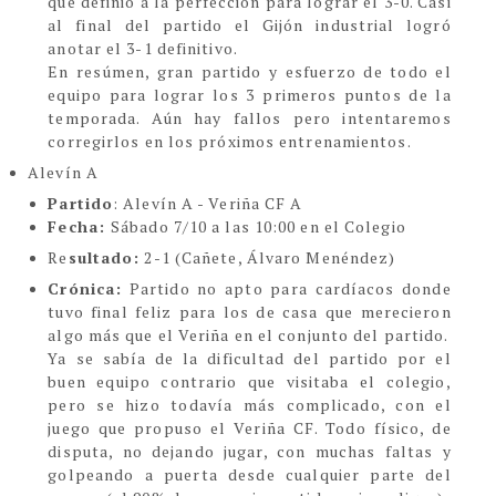
que definió a la perfección para lograr el 3-0. Casi
al final del partido el Gijón industrial logró
anotar el 3-1 definitivo.
En resúmen, gran partido y esfuerzo de todo el
equipo para lograr los 3 primeros puntos de la
temporada. Aún hay fallos pero intentaremos
corregirlos en los próximos entrenamientos.
Alevín A
Partido
: Alevín A - Veriña CF A
Fecha:
Sábado 7/10 a las 10:00 en el Colegio
Re
sultado:
2-1 (Cañete, Álvaro Menéndez)
Crónica:
Partido no apto para cardíacos donde
tuvo final feliz para los de casa que merecieron
algo más que el Veriña en el conjunto del partido.
Ya se sabía de la dificultad del partido por el
buen equipo contrario que visitaba el colegio,
pero se hizo todavía más complicado, con el
juego que propuso el Veriña CF. Todo físico, de
disputa, no dejando jugar, con muchas faltas y
golpeando a puerta desde cualquier parte del