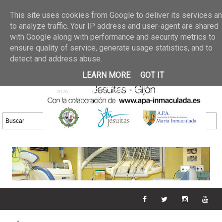
Últimas noticias
GALERIA DE FOTOS
02 jun 2026
This site uses cookies from Google to deliver its services a
30/05/2026
GALERIA
to analyze traffic. Your IP address and user-agent are shared
25 may 2026
with Google along with performance and security metrics to
DE FOTOS 23/05/2026
20 may
ensure quality of service, generate usage statistics, and to
GALERIA DE FOTOS
2026
detect and address abuse.
16/05/2026
GALERIA
11 may 2026
LEARN MORE
GOT IT
DE FOTOS 09/05/2026
28 abr
GALERIA DE FOTOS 25 Y
2026
26/04/2026