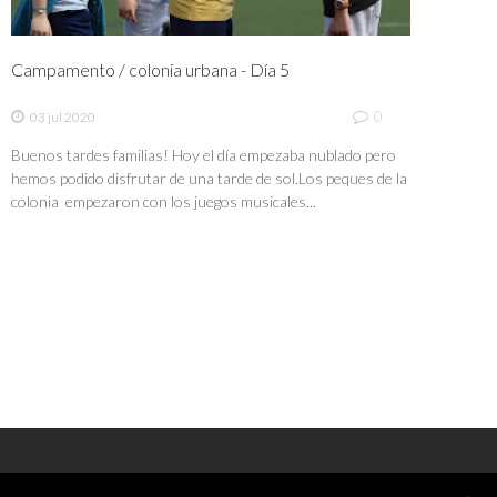
Campamento / colonia urbana - Día 5
0
03 jul 2020
Buenos tardes familias! Hoy el día empezaba nublado pero
hemos podido disfrutar de una tarde de sol.Los peques de la
colonia empezaron con los juegos musicales...