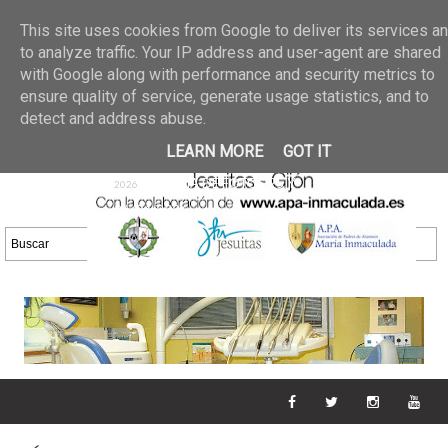
Últimas noticias
GALERIA DE FOTOS
02 jun 2026
This site uses cookies from Google to deliver its services a
30/05/2026
GALERIA
to analyze traffic. Your IP address and user-agent are shared
25 may 2026
with Google along with performance and security metrics to
DE FOTOS 23/05/2026
20 may
ensure quality of service, generate usage statistics, and to
GALERIA DE FOTOS
2026
detect and address abuse.
16/05/2026
GALERIA
11 may 2026
LEARN MORE
GOT IT
DE FOTOS 09/05/2026
28 abr
GALERIA DE FOTOS 25 Y
2026
26/04/2026