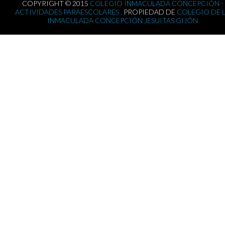
COPYRIGHT © 2015
COLEGIO INMACULADA CONCEPCIÓN -
ACTIVIDADES PARAESCOLARES .
PROPIEDAD DE
COLEGIO DE 
INMACULADA CONCEPCIÓN JESUITAS GIJÓN