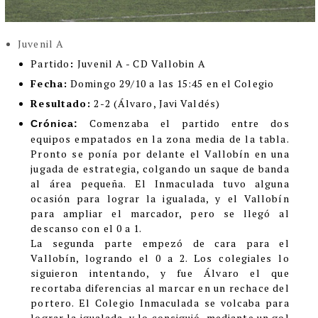
Juvenil A
Partido
:
Juvenil A - CD Vallobin A
Fecha:
Domingo 29/10 a las 15:45 en el Colegio
Resultado:
2-2 (Álvaro, Javi Valdés)
Comenzaba el partido entre dos
Crónica:
equipos empatados en la zona media de la tabla.
Pronto se ponía por delante el Vallobín en una
jugada de estrategia, colgando un saque de banda
al área pequeña. El Inmaculada tuvo alguna
ocasión para lograr la igualada, y el Vallobín
para ampliar el marcador, pero se llegó al
descanso con el 0 a 1.
La segunda parte empezó de cara para el
Vallobín, logrando el 0 a 2. Los colegiales lo
siguieron intentando, y fue Álvaro el que
recortaba diferencias al marcar en un rechace del
portero. El Colegio Inmaculada se volcaba para
lograr la igualada, y lo consiguió, mediante un gol