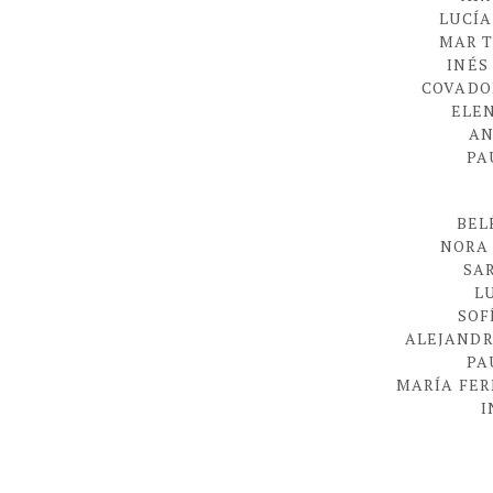
LUCÍ
MAR 
INÉS
COVADO
ELE
AN
PA
BEL
NORA
SA
L
SOF
ALEJAND
PA
MARÍA FE
I