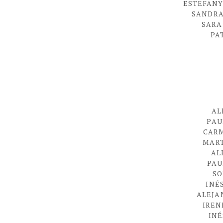
ESTEFANY
SANDRA
SARA
PA
AL
PAU
CARM
MART
AL
PAU
SO
INÉ
ALEJ
IREN
INÉ