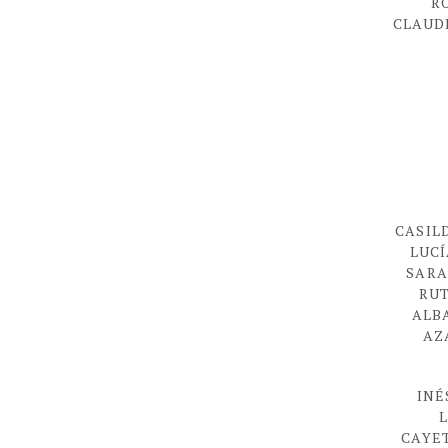
R
CLAUD
CASIL
LUC
SARA
RU
ALB
AZ
INÉ
L
CAYE