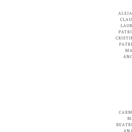
ALEJ
CLAU
LAU
PATR
CRIST
PATR
MA
ÁNG
CARM
M
BEATR
AN