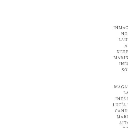
INMAC
NO
LAU
A
NERE
MARIN
INÉ
SO
MAGA
L
INÉS
LUCÍA
CAND
MARI
AIT