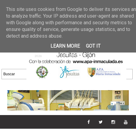
Últimas noticias
GALERIA DE FOTOS
02 jun 2026
This site uses cookies from Google to deliver its services a
30/05/2026
GALERIA
to analyze traffic. Your IP address and user-agent are shared
25 may 2026
with Google along with performance and security metrics to
DE FOTOS 23/05/2026
20 may
ensure quality of service, generate usage statistics, and to
GALERIA DE FOTOS
2026
detect and address abuse.
16/05/2026
GALERIA
11 may 2026
LEARN MORE
GOT IT
DE FOTOS 09/05/2026
28 abr
GALERIA DE FOTOS 25 Y
2026
26/04/2026