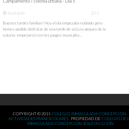
Campamento / colonia urbana - Día 5
0
03 jul 2020
Buenos tardes familias! Hoy el día empezaba nublado pero
hemos podido disfrutar de una tarde de sol.Los peques de la
colonia empezaron con los juegos musicales...
COPYRIGHT © 2015
COLEGIO INMACULADA CONCEPCIÓN -
ACTIVIDADES PARAESCOLARES .
PROPIEDAD DE
COLEGIO DE 
INMACULADA CONCEPCIÓN JESUITAS GIJÓN