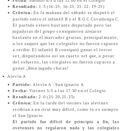
Fecha:
Sábado 6/5 a las 12:00 en el Colegio
Resultado:
1-3
(16-25; 16-25; 25-22; 19-25)
En la mañana del sábado se disputó el
Crónica:
partido entre el infantil B y el R.G.C.Covadonga C.
El partido estuvo bastante disputado pero las
jugadoras del grupo consiguieron alejarse
bastante en el marcador gracias, principalmente,
a los saques que las colegiales no fueron capaces
a recibir. El infantil B consiguió ganar el tercer
set, disputandose así un cuarto set que, a pesar
del esfuerzo, las colegiales no fueron capaces a
ganar. ¡Bien jugado chicas!
Alevín A
Partido:
Alevín A - San ignacio A
Fecha:
Viernes 5/5 a las 17:30 en el Colegio
Resultado:
2-0
(25-20,25-23)
En la tarde del viernes las alevines
Crónica:
recibían a un rival muy difícil, como lo es siempre
el San Ignacio.
El partido fue difícil de principio a fin, las
ovetenses no regalaron nada y las colegiales