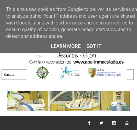
Últimas noticias
GALERIA DE FOTOS
02 jun 2026
This site uses cookies from Google to deliver its services a
30/05/2026
GALERIA
to analyze traffic. Your IP address and user-agent are shared
25 may 2026
with Google along with performance and security metrics to
DE FOTOS 23/05/2026
20 may
ensure quality of service, generate usage statistics, and to
GALERIA DE FOTOS
2026
detect and address abuse.
16/05/2026
GALERIA
11 may 2026
LEARN MORE
GOT IT
DE FOTOS 09/05/2026
28 abr
GALERIA DE FOTOS 25 Y
2026
26/04/2026