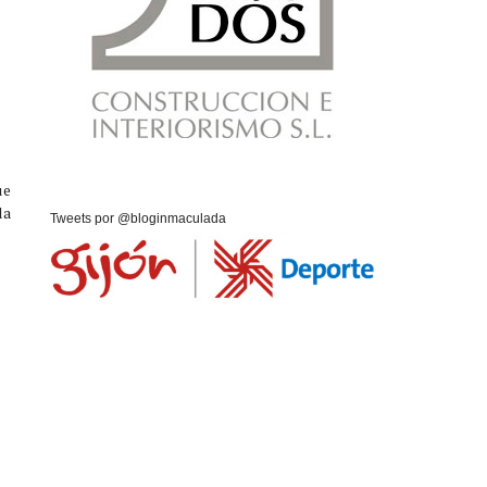
ue
da
Tweets por @bloginmaculada