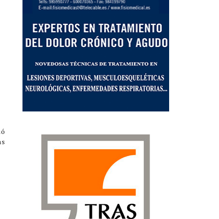
ió
as