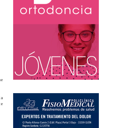
ue
la
te