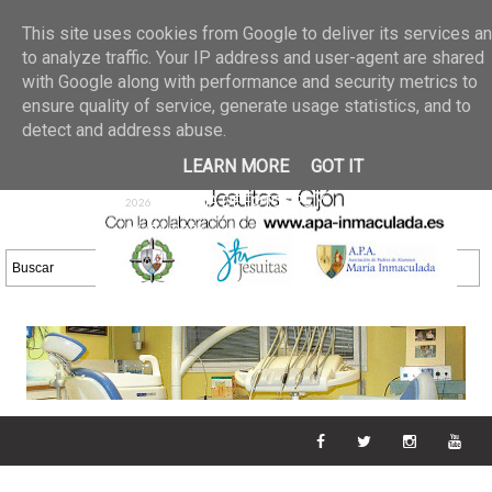
Últimas noticias
GALERIA DE FOTOS
02 jun 2026
This site uses cookies from Google to deliver its services a
30/05/2026
GALERIA
to analyze traffic. Your IP address and user-agent are shared
25 may 2026
with Google along with performance and security metrics to
DE FOTOS 23/05/2026
20 may
ensure quality of service, generate usage statistics, and to
GALERIA DE FOTOS
2026
detect and address abuse.
16/05/2026
GALERIA
11 may 2026
LEARN MORE
GOT IT
DE FOTOS 09/05/2026
28 abr
GALERIA DE FOTOS 25 Y
2026
26/04/2026