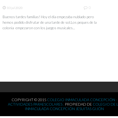
0
03 jul 2020
Buenos tardes familias! Hoy el día empezaba nublado pero
hemos podido disfrutar de una tarde de sol.Los peques de la
colonia empezaron con los juegos musicales...
COPYRIGHT © 2015
COLEGIO INMACULADA CONCEPCIÓN -
ACTIVIDADES PARAESCOLARES .
PROPIEDAD DE
COLEGIO DE 
INMACULADA CONCEPCIÓN JESUITAS GIJÓN