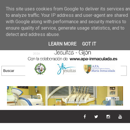
Últimas noticias
GALERIA DE FOTOS
02 jun 2026
This site uses cookies from Google to deliver its services a
30/05/2026
GALERIA
to analyze traffic. Your IP address and user-agent are shared
25 may 2026
with Google along with performance and security metrics to
DE FOTOS 23/05/2026
20 may
ensure quality of service, generate usage statistics, and to
GALERIA DE FOTOS
2026
detect and address abuse.
16/05/2026
GALERIA
11 may 2026
LEARN MORE
GOT IT
DE FOTOS 09/05/2026
28 abr
GALERIA DE FOTOS 25 Y
2026
26/04/2026