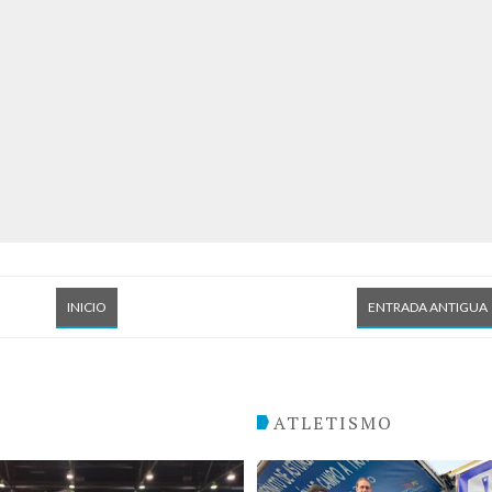
INICIO
ENTRADA ANTIGUA
O
ATLETISMO