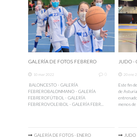
GALERÍA DE FOTOS FEBRERO
JUDO - C
0
10 mar 2022
20 ene 
BALONCESTO - GALERÍA
Este fin 
FEBREROBALONMANO - GALERÍA
de Asturia
FEBREROFÚTBOL - GALERÍA
entrenador
FEBREROVOLEIBOL - GALERÍA FEBR...
menos de 
GALERÍA DE FOTOS - ENERO
JUDO -