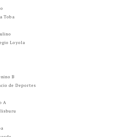
no
La Toba
culino
egio Loyola
enino B
acio de Deportes
o A
Elisburu
oa
 verde