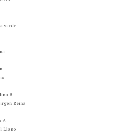
ha verde
ema
ín
gio
lino B
Virgen Reina
o A
El Llano