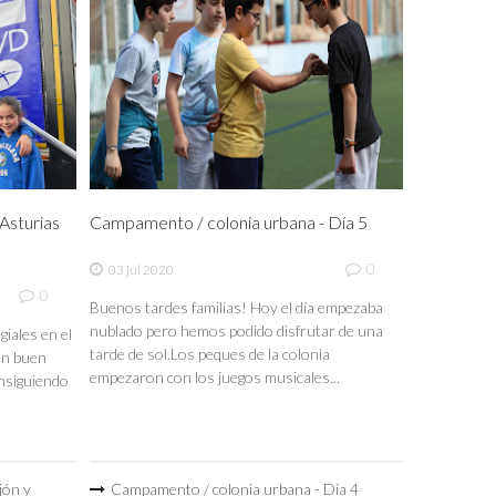
sturias
Campamento / colonia urbana - Día 5
0
03 jul 2020
0
Buenos tardes familias! Hoy el día empezaba
nublado pero hemos podido disfrutar de una
iales en el
tarde de sol.Los peques de la colonia
un buen
empezaron con los juegos musicales...
nsiguiendo
jón y
Campamento / colonia urbana - Día 4