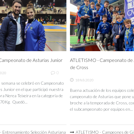
ampeonato de Asturias Junior
ATLETISMO - Campeonato de A
de Cross
0
2020
18 feb 2020
de semana se celebró en Campeonato
s Junior en el que participó nuestra
Buena actuación de los equipos coleg
a Nerea Teixeira en la categoría de
campeonato de Asturias que pone 
70Kg. Quedó...
broche a la temporada de Cross, co
el subcampeonato por equipos en...
 Entrenamiento Selección Asturiana
ATLETISMO - Campeones de Gi