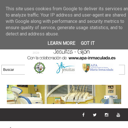
Últimas noticias
GALERIA DE FOTOS
02 jun 2026
This site uses cookies from Google to deliver its services a
30/05/2026
GALERIA
to analyze traffic. Your IP address and user-agent are shared
25 may 2026
with Google along with performance and security metrics to
DE FOTOS 23/05/2026
20 may
ensure quality of service, generate usage statistics, and to
GALERIA DE FOTOS
2026
detect and address abuse.
16/05/2026
GALERIA
11 may 2026
LEARN MORE
GOT IT
DE FOTOS 09/05/2026
28 abr
GALERIA DE FOTOS 25 Y
2026
26/04/2026