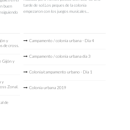
tarde de sol.Los peques de la colonia
un buen
empezaron con los juegos musicales...
nsiguiendo
jón y
Campamento / colonia urbana - Día 4
as de cross.
Campamento / colonia urbana día 3
 Gijón y
Colonia/campamento urbano - Día 1
n y
ross Zonal.
Colonia urbana 2019
al de