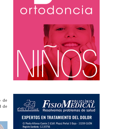
o de
d de