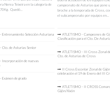
a Nerea Teixeira en la categoría de
campeonato de Asturias que pone 
70Kg. Quedó...
broche a la temporada de Cross, co
el subcampeonato por equipos en...
 Entrenamiento Selección Asturiana
ATLETISMO - Campeones de Gi
Clasificación para el Cto. De Asturi
 Cto. de Asturias Senior
ATLETISMO - III Cross Zonal de
Cto. de Asturias de Cross
 Incorporación de nuevas
s
II Cross Esconlar Zonal de Gijó
celebración el 19 de Enero del III C
 Exámen de grado
ATLETISMO - II CROSS Comarc
Gijón/Xixón