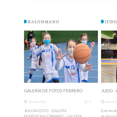
BALONMANO
JUD
GALERÍA DE FOTOS FEBRERO
JUDO - C
0
10 mar 2022
20 ene 
BALONCESTO - GALERÍA
Este fin 
FEBREROBALONMANO - GALERÍA
de Asturia