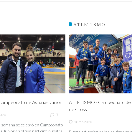
O
ATLETISMO
ampeonato de Asturias Junior
ATLETISMO - Campeonato de A
de Cross
0
2020
18 feb 2020
de semana se celebró en Campeonato
s Junior en el que participó nuestra
Buena actuación de los equipos coleg