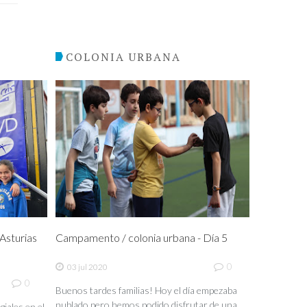
COLONIA URBANA
sturias
Campamento / colonia urbana - Día 5
0
03 jul 2020
0
Buenos tardes familias! Hoy el día empezaba
nublado pero hemos podido disfrutar de una
iales en el