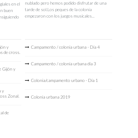
nublado pero hemos podido disfrutar de una
iales en el
tarde de sol.Los peques de la colonia
un buen
empezaron con los juegos musicales...
nsiguiendo
jón y
Campamento / colonia urbana - Día 4
as de cross.
Campamento / colonia urbana día 3
 Gijón y
Colonia/campamento urbano - Día 1
n y
ross Zonal.
Colonia urbana 2019
al de