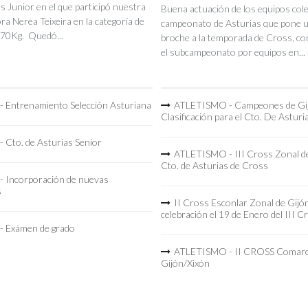
s Junior en el que participó nuestra
Buena actuación de los equipos coleg
a Nerea Teixeira en la categoría de
campeonato de Asturias que pone 
70Kg. Quedó...
broche a la temporada de Cross, co
el subcampeonato por equipos en...
 Entrenamiento Selección Asturiana
ATLETISMO - Campeones de Gi
Clasificación para el Cto. De Asturi
 Cto. de Asturias Senior
ATLETISMO - III Cross Zonal de
Cto. de Asturias de Cross
 Incorporación de nuevas
s
II Cross Esconlar Zonal de Gijó
celebración el 19 de Enero del III C
 Exámen de grado
ATLETISMO - II CROSS Comarc
Gijón/Xixón