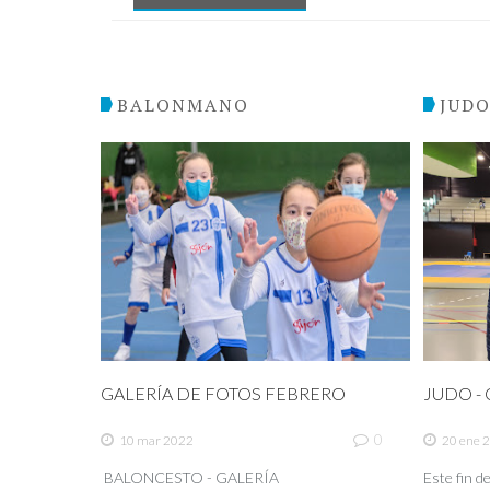
BALONMANO
JUD
GALERÍA DE FOTOS FEBRERO
JUDO - C
0
10 mar 2022
20 ene 
BALONCESTO - GALERÍA
Este fin 