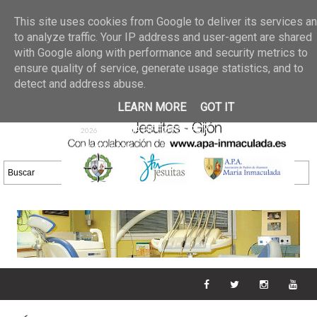
Últimas noticias
GALERIA DE FOTOS
02 jun 2026
This site uses cookies from Google to deliver its services a
30/05/2026
GALERIA
to analyze traffic. Your IP address and user-agent are shared
25 may 2026
with Google along with performance and security metrics to
DE FOTOS 23/05/2026
20 may
ensure quality of service, generate usage statistics, and to
GALERIA DE FOTOS
2026
detect and address abuse.
16/05/2026
GALERIA
11 may 2026
LEARN MORE
GOT IT
DE FOTOS 09/05/2026
28 abr
GALERIA DE FOTOS 25 Y
2026
26/04/2026