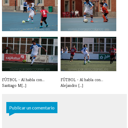
FÚTBOL - Al habla con... Juan
FÚTBOL - Al habla con... Mario
Gisbe[...]
Vald[...]
FÚTBOL - Al habla con...
FÚTBOL - Al habla con...
Santiago M[...]
Alejandro [...]
Publicar un comentario