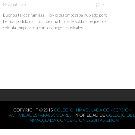
0
03 jul 2020
Buenos tardes familias! Hoy el día empezaba nublado pero
hemos podido disfrutar de una tarde de sol.Los peques de la
colonia empezaron con los juegos musicales...
COPYRIGHT © 2015
COLEGIO INMACULADA CONCEPCIÓN -
ACTIVIDADES PARAESCOLARES .
PROPIEDAD DE
COLEGIO DE 
INMACULADA CONCEPCIÓN JESUITAS GIJÓN