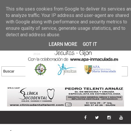
Últimas noticias
GALERIA DE FOTOS
02 jun 2026
This site uses cookies from Google to deliver its services a
30/05/2026
GALERIA
to analyze traffic. Your IP address and user-agent are shared
25 may 2026
with Google along with performance and security metrics to
DE FOTOS 23/05/2026
20 may
ensure quality of service, generate usage statistics, and to
GALERIA DE FOTOS
2026
detect and address abuse.
16/05/2026
GALERIA
11 may 2026
LEARN MORE
GOT IT
DE FOTOS 09/05/2026
28 abr
GALERIA DE FOTOS 25 Y
2026
26/04/2026