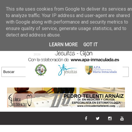
Últimas noticias
GALERIA DE FOTOS
02 jun 2026
This site uses cookies from Google to deliver its services a
30/05/2026
GALERIA
to analyze traffic. Your IP address and user-agent are shared
25 may 2026
with Google along with performance and security metrics to
DE FOTOS 23/05/2026
20 may
ensure quality of service, generate usage statistics, and to
GALERIA DE FOTOS
2026
detect and address abuse.
16/05/2026
GALERIA
11 may 2026
LEARN MORE
GOT IT
DE FOTOS 09/05/2026
28 abr
GALERIA DE FOTOS 25 Y
2026
26/04/2026