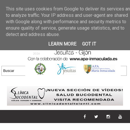
Últimas noticias
GALERIA DE FOTOS
02 jun 2026
This site uses cookies from Google to deliver its services a
30/05/2026
GALERIA
to analyze traffic. Your IP address and user-agent are shared
25 may 2026
with Google along with performance and security metrics to
DE FOTOS 23/05/2026
20 may
ensure quality of service, generate usage statistics, and to
GALERIA DE FOTOS
2026
detect and address abuse.
16/05/2026
GALERIA
11 may 2026
LEARN MORE
GOT IT
DE FOTOS 09/05/2026
28 abr
GALERIA DE FOTOS 25 Y
2026
26/04/2026