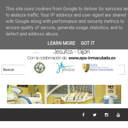
Últimas noticias
GALERIA DE FOTOS
02 jun 2026
This site uses cookies from Google to deliver its services a
30/05/2026
GALERIA
to analyze traffic. Your IP address and user-agent are shared
25 may 2026
with Google along with performance and security metrics to
DE FOTOS 23/05/2026
20 may
ensure quality of service, generate usage statistics, and to
GALERIA DE FOTOS
2026
detect and address abuse.
16/05/2026
GALERIA
11 may 2026
LEARN MORE
GOT IT
DE FOTOS 09/05/2026
28 abr
GALERIA DE FOTOS 25 Y
2026
26/04/2026