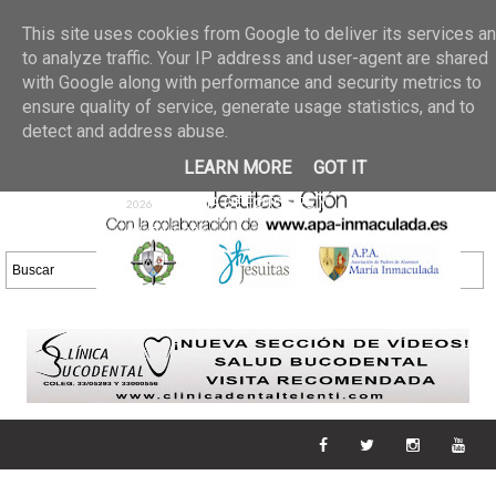
Últimas noticias
GALERIA DE FOTOS
02 jun 2026
This site uses cookies from Google to deliver its services a
30/05/2026
GALERIA
to analyze traffic. Your IP address and user-agent are shared
25 may 2026
with Google along with performance and security metrics to
DE FOTOS 23/05/2026
20 may
ensure quality of service, generate usage statistics, and to
GALERIA DE FOTOS
2026
detect and address abuse.
16/05/2026
GALERIA
11 may 2026
LEARN MORE
GOT IT
DE FOTOS 09/05/2026
28 abr
GALERIA DE FOTOS 25 Y
2026
26/04/2026