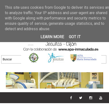
Últimas noticias
GALERIA DE FOTOS
02 jun 2026
This site uses cookies from Google to deliver its services a
30/05/2026
GALERIA
to analyze traffic. Your IP address and user-agent are shared
25 may 2026
with Google along with performance and security metrics to
DE FOTOS 23/05/2026
20 may
ensure quality of service, generate usage statistics, and to
GALERIA DE FOTOS
2026
detect and address abuse.
16/05/2026
GALERIA
11 may 2026
LEARN MORE
GOT IT
DE FOTOS 09/05/2026
28 abr
GALERIA DE FOTOS 25 Y
2026
26/04/2026