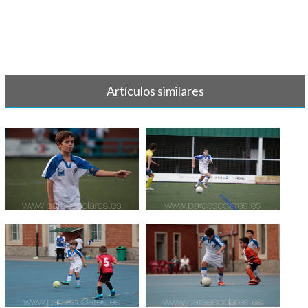
Artículos similares
FÚTBOL - Al habla con... Isaac
FÚTBOL - Al habla con... Luis
Mené[...]
Garcí[...]