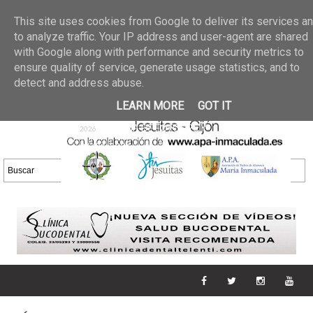
Últimas noticias
GALERIA DE FOTOS
02 jun 2026
This site uses cookies from Google to deliver its services a
30/05/2026
GALERIA
to analyze traffic. Your IP address and user-agent are shared
25 may 2026
with Google along with performance and security metrics to
DE FOTOS 23/05/2026
20 may
ensure quality of service, generate usage statistics, and to
GALERIA DE FOTOS
2026
detect and address abuse.
16/05/2026
GALERIA
11 may 2026
LEARN MORE
GOT IT
DE FOTOS 09/05/2026
28 abr
GALERIA DE FOTOS 25 Y
2026
26/04/2026