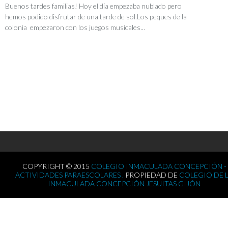
Buenos tardes familias! Hoy el día empezaba nublado pero
hemos podido disfrutar de una tarde de sol.Los peques de la
colonia empezaron con los juegos musicales...
COPYRIGHT © 2015
COLEGIO INMACULADA CONCEPCIÓN -
ACTIVIDADES PARAESCOLARES .
PROPIEDAD DE
COLEGIO DE 
INMACULADA CONCEPCIÓN JESUITAS GIJÓN