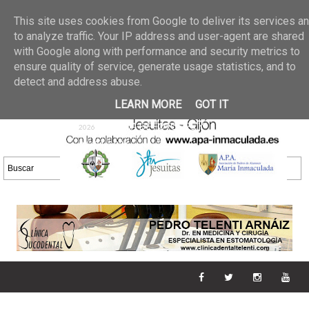
Últimas noticias
GALERIA DE FOTOS
02 jun 2026
This site uses cookies from Google to deliver its services a
30/05/2026
GALERIA
to analyze traffic. Your IP address and user-agent are shared
25 may 2026
with Google along with performance and security metrics to
DE FOTOS 23/05/2026
20 may
ensure quality of service, generate usage statistics, and to
GALERIA DE FOTOS
2026
detect and address abuse.
16/05/2026
GALERIA
11 may 2026
LEARN MORE
GOT IT
DE FOTOS 09/05/2026
28 abr
GALERIA DE FOTOS 25 Y
2026
26/04/2026