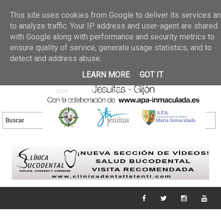
Últimas noticias
GALERIA DE FOTOS
02 jun 2026
This site uses cookies from Google to deliver its services a
30/05/2026
GALERIA
to analyze traffic. Your IP address and user-agent are shared
25 may 2026
with Google along with performance and security metrics to
DE FOTOS 23/05/2026
20 may
ensure quality of service, generate usage statistics, and to
GALERIA DE FOTOS
2026
detect and address abuse.
16/05/2026
GALERIA
11 may 2026
LEARN MORE
GOT IT
DE FOTOS 09/05/2026
28 abr
GALERIA DE FOTOS 25 Y
2026
26/04/2026