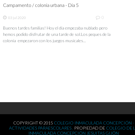
Campamento / colonia urbana - Día 5
0
03 jul 2020
Buenos tardes familias! Hoy el día empezaba nublado pero
hemos podido disfrutar de una tarde de sol.Los peques de la
colonia empezaron con los juegos musicales...
COPYRIGHT © 2015
COLEGIO INMACULADA CONCEPCIÓN -
ACTIVIDADES PARAESCOLARES .
PROPIEDAD DE
COLEGIO DE 
INMACULADA CONCEPCIÓN JESUITAS GIJÓN