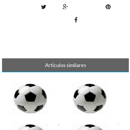
Artículos similares
FÚTBOL - Crónicas y resultados
FÚTBOL - Partidos y horarios 7-
8-9 [...]
8 de[...]