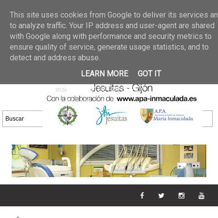
Últimas noticias
GALERIA DE FOTOS
02 jun 2026
This site uses cookies from Google to deliver its services a
30/05/2026
GALERIA
to analyze traffic. Your IP address and user-agent are shared
25 may 2026
with Google along with performance and security metrics to
DE FOTOS 23/05/2026
20 may
ensure quality of service, generate usage statistics, and to
GALERIA DE FOTOS
2026
detect and address abuse.
16/05/2026
GALERIA
11 may 2026
LEARN MORE
GOT IT
DE FOTOS 09/05/2026
28 abr
GALERIA DE FOTOS 25 Y
2026
26/04/2026