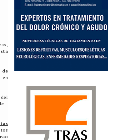
ras,
esta
º de
e en
 del
alle
itas
ctos
cao