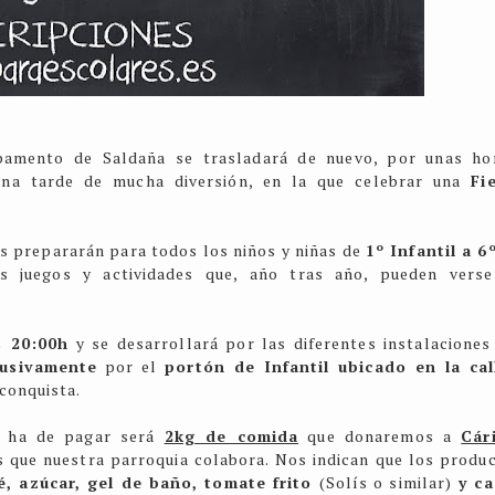
amento de Saldaña se trasladará de nuevo, por unas ho
una tarde de mucha diversión, en la que celebrar una
Fi
s prepararán para todos los niños y niñas de
1
º Infantil a 6
es juegos y actividades que, año tras año, pueden vers
s 20:00h
y se desarrollará por las diferentes instalaciones
lusivamente
por el
portón de Infantil ubicado en la c
econquista.
te ha de pagar será
2kg de comida
que donaremos a
Cár
s que nuestra parroquia colabora. Nos indican que los produ
fé, azúcar, gel de baño, tomate frito
(Solís o similar)
y ca