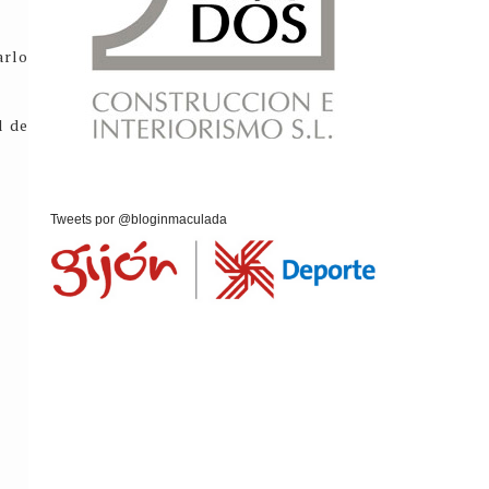
arlo
l de
Tweets por @bloginmaculada