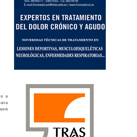
go a
para
buen