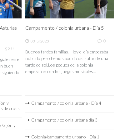
sturias
Campamento / colonia urbana - Día 5
0
03 jul 2020
0
Buenos tardes familias! Hoy el día empezaba
nublado pero hemos podido disfrutar de una
iales en el
tarde de sol.Los peques de la colonia
un buen
empezaron con los juegos musicales...
nsiguiendo
jón y
Campamento / colonia urbana - Día 4
as de cross.
Campamento / colonia urbana día 3
 Gijón y
Colonia/campamento urbano - Día 1