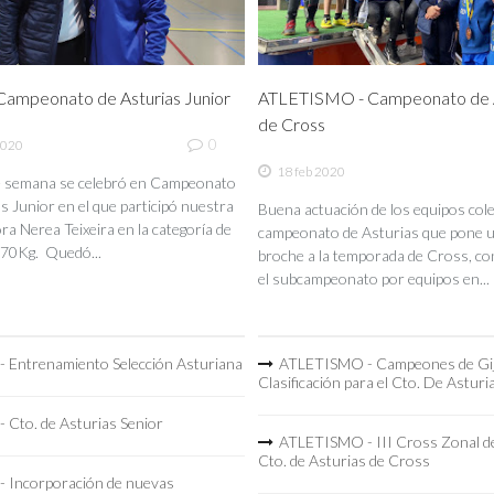
ampeonato de Asturias Junior
ATLETISMO - Campeonato de A
de Cross
0
2020
18 feb 2020
de semana se celebró en Campeonato
s Junior en el que participó nuestra
Buena actuación de los equipos coleg
a Nerea Teixeira en la categoría de
campeonato de Asturias que pone 
70Kg. Quedó...
broche a la temporada de Cross, co
el subcampeonato por equipos en...
 Entrenamiento Selección Asturiana
ATLETISMO - Campeones de Gi
Clasificación para el Cto. De Asturi
 Cto. de Asturias Senior
ATLETISMO - III Cross Zonal de
Cto. de Asturias de Cross
 Incorporación de nuevas