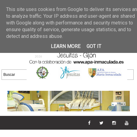
Últimas noticias
GALERIA DE FOTOS
02 jun 2026
This site uses cookies from Google to deliver its services a
30/05/2026
GALERIA
to analyze traffic. Your IP address and user-agent are shared
25 may 2026
with Google along with performance and security metrics to
DE FOTOS 23/05/2026
20 may
ensure quality of service, generate usage statistics, and to
GALERIA DE FOTOS
2026
detect and address abuse.
16/05/2026
GALERIA
11 may 2026
LEARN MORE
GOT IT
DE FOTOS 09/05/2026
28 abr
GALERIA DE FOTOS 25 Y
2026
26/04/2026